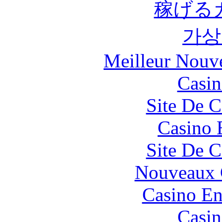
稼げる
가상
Meilleur Nouv
Casin
Site De C
Casino 
Site De C
Nouveaux 
Casino En
Casin