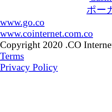
ポー
www.go.co
www.cointernet.com.co
Copyright 2020 .CO Internet
Terms
Privacy Policy