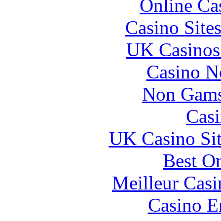
Online Ca
Casino Site
UK Casinos
Casino N
Non Gams
Casi
UK Casino Si
Best On
Meilleur Casi
Casino E