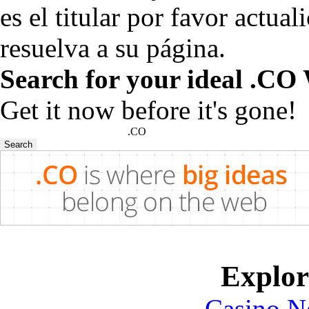
es el titular por favor actua
resuelva a su página.
Search for your ideal .CO
Get it now before it's gone!
.CO
Explore
Casino N